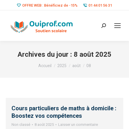
OFFRE WEB : Bénéficiez de -15%
01 44 01 56 31
Search:
Archives du jour :
8 août 2025
Vous êtes ici :
Accueil
2025
août
08
Cours particuliers de maths à domicile :
Boostez vos compétences
Non classé
8 août 2025
Laisser un commentaire