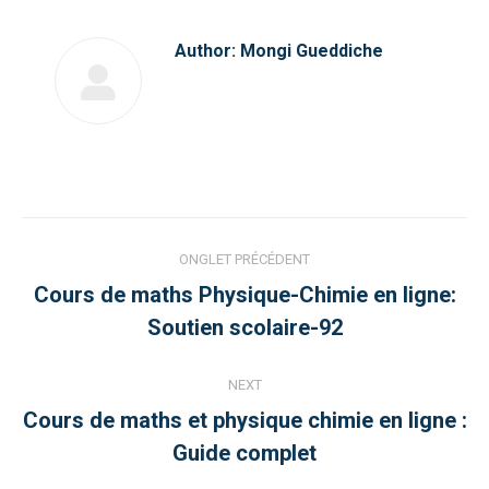
Author:
Mongi Gueddiche
Post
ONGLET PRÉCÉDENT
navigation
Cours de maths Physique-Chimie en ligne:
Previous
Soutien scolaire-92
post:
NEXT
Cours de maths et physique chimie en ligne :
Next
Guide complet
post: