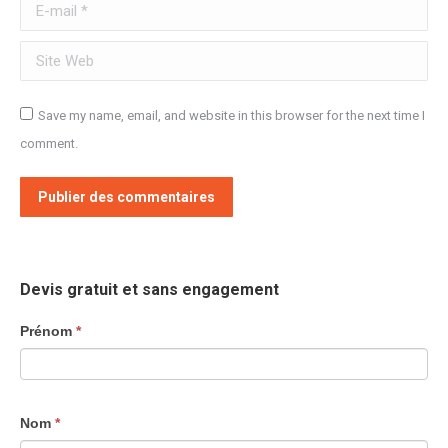
E-mail *
Site Web
Save my name, email, and website in this browser for the next time I
comment.
Publier des commentaires
Devis gratuit et sans engagement
Formulaires
Prénom
*
contact
Nom
*