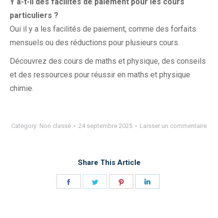
Y a-t-il des facilités de paiement pour les cours
particuliers ?
Oui il y a les facilités de paiement, comme des forfaits
mensuels ou des réductions pour plusieurs cours.
Découvrez des cours de maths et physique, des conseils
et des ressources pour réussir en maths et physique
chimie.
Category:
Non classé
24 septembre 2025
Laisser un commentaire
Share This Article
Share
Share
Share
Share
on
on
on
on
Facebook
Twitter
Pinterest
LinkedIn