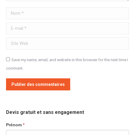
Nom *
E-mail *
Site Web
Save my name, email, and website in this browser for the next time I
comment.
Publier des commentaires
Devis gratuit et sans engagement
Formulaires
Prénom
*
contact