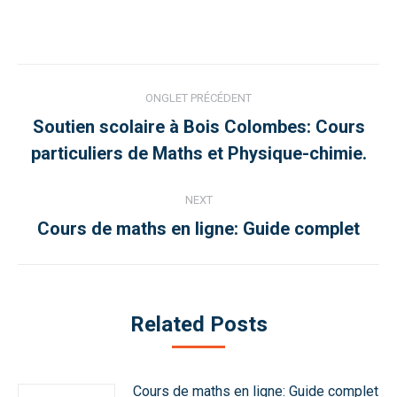
Post
ONGLET PRÉCÉDENT
navigation
Soutien scolaire à Bois Colombes: Cours
Previous
particuliers de Maths et Physique-chimie.
post:
NEXT
Next
Cours de maths en ligne: Guide complet
post:
Related Posts
Cours de maths en ligne: Guide complet