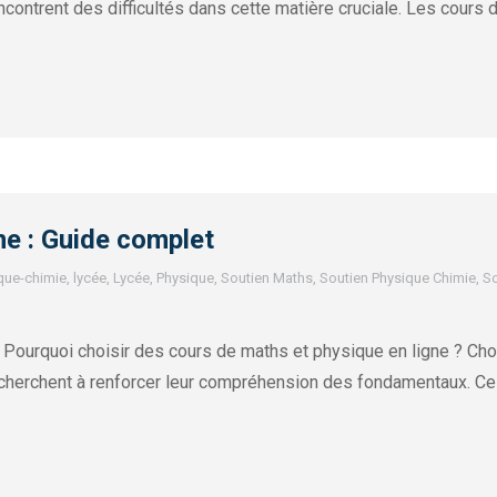
ntrent des difficultés dans cette matière cruciale. Les cours de 
ne : Guide complet
que-chimie
,
lycée
,
Lycée
,
Physique
,
Soutien Maths
,
Soutien Physique Chimie
,
So
Pourquoi choisir des cours de maths et physique en ligne ? Choi
 cherchent à renforcer leur compréhension des fondamentaux. Ce