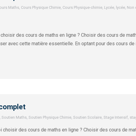
ours Maths
,
Cours Physique Chimie
,
Cours Physique-chimie
,
Lycée
,
lycée
,
Non 
 choisir des cours de maths en ligne ? Choisir des cours de ma
iser avec cette matière essentielle. En optant pour des cours de
 complet
,
Soutien Maths
,
Soutien Physique Chimie
,
Soutien Scolaire
,
Stage Intensif
,
sta
 choisir des cours de maths en ligne ? Choisir des cours de mat