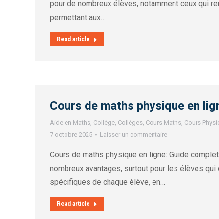
pour de nombreux élèves, notamment ceux qui renco
permettant aux…
Read article
Cours de maths physique en lig
Aide en Maths
,
Collège
,
Colléges
,
Cours Maths
,
Cours Physi
7 octobre 2025
Laisser un commentaire
Cours de maths physique en ligne: Guide complet 
nombreux avantages, surtout pour les élèves qui
spécifiques de chaque élève, en…
Read article