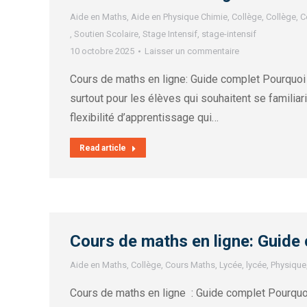
Aide en Maths
,
Aide en Physique Chimie
,
Collège
,
Collège
,
C
,
Soutien Scolaire
,
Stage Intensif
,
stage-intensif
10 octobre 2025
Laisser un commentaire
Cours de maths en ligne: Guide complet Pourquoi
surtout pour les élèves qui souhaitent se familiar
flexibilité d’apprentissage qui…
Read article
Cours de maths en ligne: Guide
Aide en Maths
,
Collège
,
Cours Maths
,
Lycée
,
lycée
,
Physique
Cours de maths en ligne : Guide complet Pourquoi